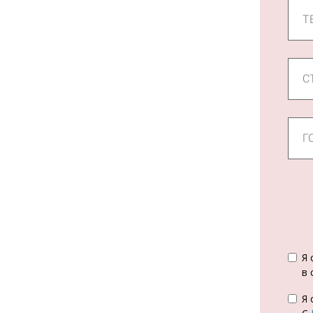
Я 
в 
Я 